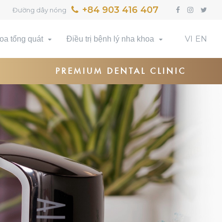
+84 903 416 407
Đường dây nóng
VI
EN
oa tổng quát
Điều trị bệnh lý nha khoa
PREMIUM DENTAL CLINIC