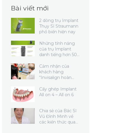
Bài viết mới
2 dòng trụ Implant
Thụy Sĩ Straumann
phổ biến hiện nay
Những tính năng
của trụ Implant
danh tiếng hơn 50
năm
Cảm nhận của
khách hàng
“Invisalign hoàn
toàn làm tôi bất
ngờ vì sự thoải mái,
Cấy ghép Implant
tiện lợi trong mọi
All on 4 – All on 6
hoạt động hàng
ngày”
Chia sẻ của Bác Sĩ
Vũ Đình Minh về
các kiến thức quan
trọng khi cấy ghép